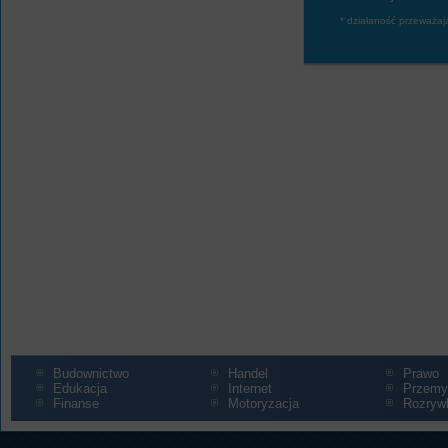
* działaność przeważaj
Budownictwo
Handel
Prawo
Edukacja
Internet
Przemy
Finanse
Motoryzacja
Rozryw