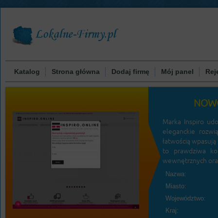
Katalog
Strona główna
Dodaj firmę
Mój panel
Rej
NOWO
Marka Inspiro udo
eleganckie rozwi
łatwością wpasują 
to prawdziwa ko
wewnętrznych ora
Nazwa:
Miasto:
Województwo:
Kraj: