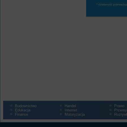
* działaność przeważaj
Budownictwo
Handel
Prawo
Edukacja
Internet
Przemy
Finanse
Motoryzacja
Rozryw