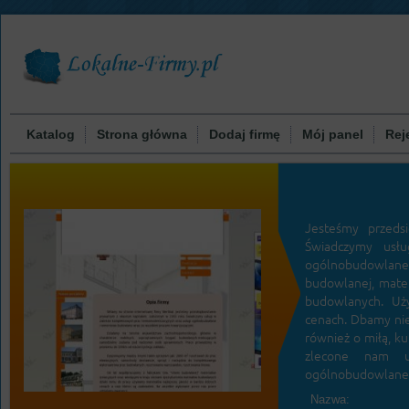
Katalog
Strona główna
Dodaj firmę
Mój panel
Rej
Jesteśmy przeds
Świadczymy usłu
ogólnobudowlane
budowlanej, mater
budowlanych. Uży
cenach. Dbamy nie
również o miłą, k
zlecone nam us
ogólnobudowlane z
Nazwa: